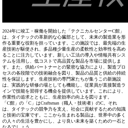
2024年に竣工・稼働を開始した「テクニカルセンターC館」
は、タイテックの革新的な心臓部として、未来の製造業を形
作る重要な役割を担っています。この施設では、最先端の生
産技術が駆使され、多品種少量生産の柔軟性と効率性を高め
ることに注力しています。新しい工法の導入や情報共有シス
テムを活用し、低コストで高品質な製品を市場に提供しま
す。また、供給パートナーとの緊密な協力により、製造プロ
セスの各段階での技術融合を図り、製品の品質と供給の持続
性を保証します。生産技術の専門家たちが集うこの新施設
は、実践的な研修の場としても機能し、従業員が直接製造ラ
インで技能を習得する機会を提供しています。これにより、
作業性の追求とともに、生産効率の向上を図ります。
「C館」の「C」はCraftsman（職人・技術者）のC。それ
は、タイテックの競争力を支え、社会に貢献するための知識
と技術の宝庫です。ここから生まれる製品は、世界中の多く
の人々の生活を豊かにし、より良い未来を築くための一石と
なるでしょう。