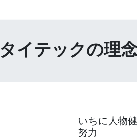
Home
メッセージ
私たちについて
私た
タイテックの理
いちに人物健
努力